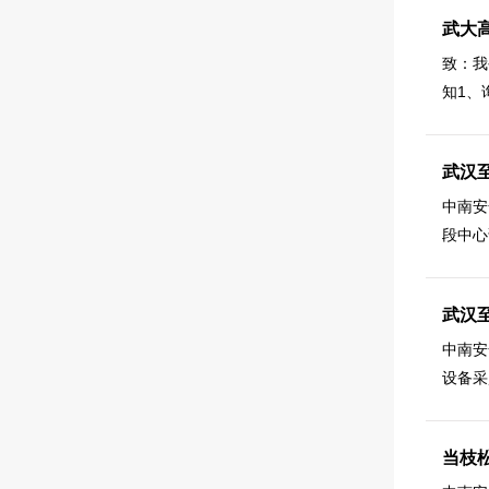
武大
致：我
知1、
武汉
中南安
段中心
武汉
中南安
设备采
当枝