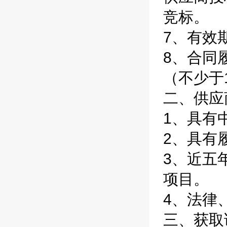
竞标。
7、有效
8、合同
（不少于
二、供应
1、具有
2、具有
3、近五
项目。
4、法律
三、获取