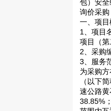
包）安全
询价采购
一、项目
1、项目
项目（第
2、采购编
3、服务
为采购方
（以下简
速公路黄
38.85