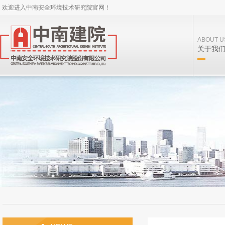
欢迎进入中南安全环境技术研究院官网！
ABOUT U
关于我