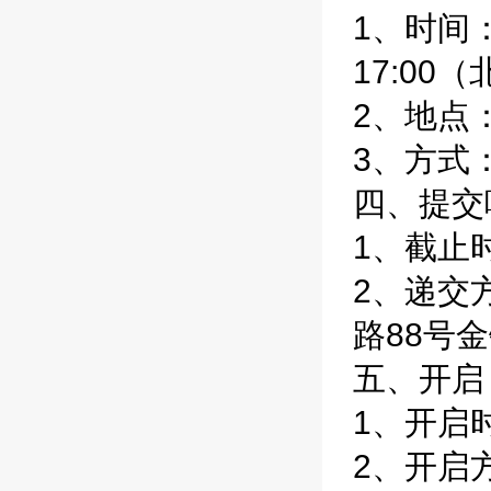
1、时间：
17:00
2、地点
3、方式
四、提交
1、截止时
2、递交
路88号金
五、开启
1、开启时
2、开启