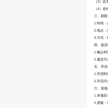
（3）近
（4）在
三、获取
1.时间：
2.地点
3.方式
四、提交
1.截止时
2.递交
五、开启
1.开启时
2.开启
六、其他
1.本项
2.质疑