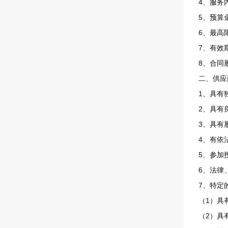
4、服务
5、预算
6、最高
7、有效
8、合同
二、供应
1、具有
2、具有
3、具有
4、有依
5、参加
6、法律
7、特定
（1）具
（2）具