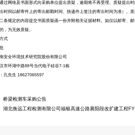
通过网络及书面形式向采购单位提出质疑，逾期将不再受理。质疑提出时
出时间以邮寄件上的寄出邮戳时间、快递件上签注的寄出时间为准）。质疑
二条规定的内容提交书面质疑函一份并附相关证据材料。如仅以邮寄、邮
的，为无效质疑。
方式
息
南安全环境技术研究院股份有限公司
汉市环湖中路88号当代电子硅谷7-1栋
孔先生 18627065597
：
桥梁检测车采购公告
：
湖北衡远工程检测有限公司福银高速公路襄阳段改扩建工程FYXYT