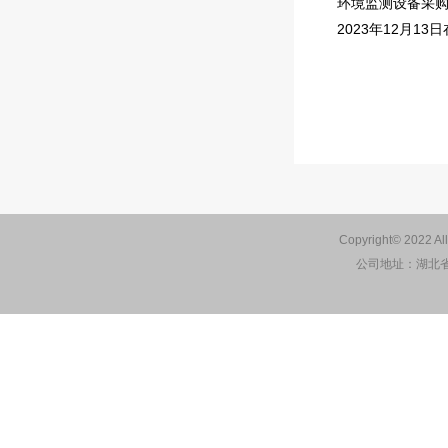
环境监测设备采购项
2023年12月1
Copyright© 2022 Al
公司地址：湖北省