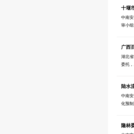
十堰
中南安
审小组
广西
湖北省
委托，
陆水
中南安
化预制
隆林